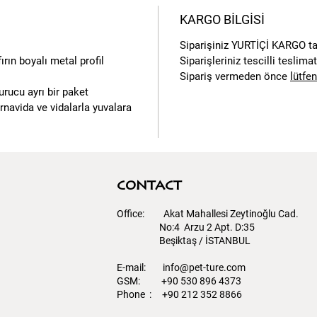
KARGO BİLGİSİ
Siparişiniz
YURTİÇİ KARGO
ta
rın boyalı metal profil
Siparişleriniz tescilli teslim
Sipariş vermeden önce
lütfen
urucu ayrı bir paket
ornavida ve vidalarla yuvalara
contact
Office: Akat Mahallesi Zeytinoğlu Cad.
No:4 Arzu 2 Apt. D:35
Beşiktaş / İSTANBUL​
E-mail:
info@pet-ture.com
GSM: +90 530 896 4373
Phone : +90 212 352 8866