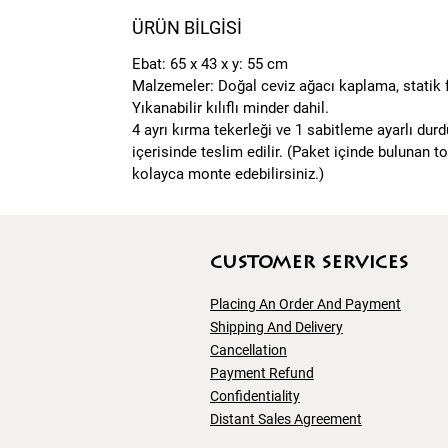
ÜRÜN BİLGİSİ
Ebat: 65 x 43 x y: 55 cm
Malzemeler: Doğal ceviz ağacı kaplama, statik fı
Yıkanabilir kılıflı minder dahil.
4 ayrı kırma tekerleği ve 1 sabitleme ayarlı durd
içerisinde teslim edilir. (Paket içinde bulunan t
kolayca monte edebilirsiniz.)
customer servıces
Placing An Order And Payment
Shipping And
Delivery
Cancellation
Payment Refund
Confidentiality
Distant Sales Agreement