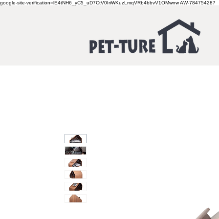
google-site-verification=lE4tNH6_yC5_uD7CtV0IriWKuzLmqVRb4bbvV1OMwnw
AW-784754287